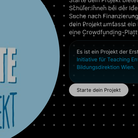
Starte dein Projekt biete
Schüler:innen bei der I
Suche nach Finanzierung
dein Projekt umfasst ei
eine Crowdfunding-Plat
Es ist ein Projekt der E
Initiative für Teaching E
Bildungsdirektion Wien.
Starte dein Projekt