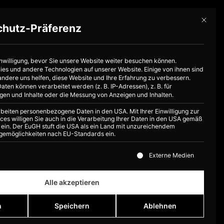
Mit dies
chutz-Präferenz
Jetzt buchen
 Uns
inwilligung, bevor Sie unsere Website weiter besuchen können.
s und andere Technologien auf unserer Website. Einige von ihnen sind
andere uns helfen, diese Website und Ihre Erfahrung zu verbessern.
en können verarbeitet werden (z. B. IP-Adressen), z. B. für
igen und Inhalte oder die Messung von Anzeigen und Inhalten.
rbeiten personenbezogene Daten in den USA. Mit Ihrer Einwilligung zur
ces willigen Sie auch in die Verarbeitung Ihrer Daten in den USA gemäß
PR ein. Der EuGH stuft die USA als ein Land mit unzureichendem
gemöglichkeiten nach EU-Standards ein.
ste der Service-Gruppen, für die eine Einwilligung erteilt 
Externe Medien
Alle akzeptieren
n
Speichern
Ablehnen