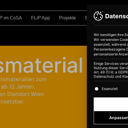
Datens
iP im CoSA
FLiP App
Projekte
Bildung
Über
Wir benötigen Ihre E
Wir verwenden Cookie
essenziell, während 
Personenbezogene Dat
personalisierte Anze
­material
Einige Services vera
Nutzung dieser Servi
Art. 49 (1) lit. a GD
Datenschutz und Kla
htsmaterialien zum
 ab 12 Jahren.
Es folgt eine Li
Essenziell
den Standort Wien
insetzbar.
Anpasse