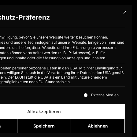
Mit dies
chutz-Präferenz
Jetzt buchen
 Uns
inwilligung, bevor Sie unsere Website weiter besuchen können.
s und andere Technologien auf unserer Website. Einige von ihnen sind
andere uns helfen, diese Website und Ihre Erfahrung zu verbessern.
en können verarbeitet werden (z. B. IP-Adressen), z. B. für
igen und Inhalte oder die Messung von Anzeigen und Inhalten.
rbeiten personenbezogene Daten in den USA. Mit Ihrer Einwilligung zur
ces willigen Sie auch in die Verarbeitung Ihrer Daten in den USA gemäß
PR ein. Der EuGH stuft die USA als ein Land mit unzureichendem
gemöglichkeiten nach EU-Standards ein.
ste der Service-Gruppen, für die eine Einwilligung erteilt 
Externe Medien
Alle akzeptieren
n
Speichern
Ablehnen