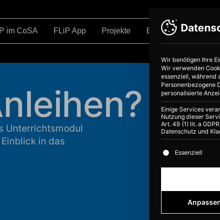
Datens
iP im CoSA
FLiP App
Projekte
Bildung
Über
Wir benötigen Ihre E
Wir verwenden Cookie
essenziell, während 
Personenbezogene Dat
nleihen?
personalisierte Anze
Einige Services vera
Nutzung dieser Servi
Art. 49 (1) lit. a GD
as Unterrichtsmodul
Datenschutz und Kla
Einblick in das
Es folgt eine Li
Essenziell
Anpasse