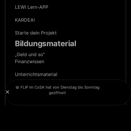
LEWI Lern-APP
KARDEA!
Starte dein Projekt
Bildungsmaterial
„Geld und so“
Finanzwissen
Unterrichts­material
Lexikon
📅 FLiP im CoSA hat von Dienstag bis Sonntag
geöffnet!
Website:
ZEITGEIST
&
ZG Digital