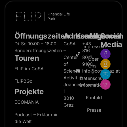
Öffnungszeiten
Adresse
Kontakt
Allgemein
Social
Media
Di-So 10:00 – 18:00
CoSA
+43
Impressum
Sonderöffnungszeiten
–
316
Touren
Center
8017
Über
of
9100
Uns
FLiP im CoSA
Science
info@cosagraz.at
Activities
Datenschutz­
FLiP2Go
Joanneumsviertel
information
Projekte
1
Kontakt
8010
ECOMANIA
Graz
Presse
Podcast – Erklär mir
die Welt