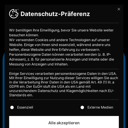
Mit die
Datenschutz-Präferenz
Wir benötigen Ihre Einwilligung, bevor Sie unsere Website weiter
besuchen können.
Wir verwenden Cookies und andere Technologien auf unserer
Website. Einige von ihnen sind essenziell, während andere uns
helfen, diese Website und Ihre Erfahrung zu verbessern.
Personenbezogene Daten können verarbeitet werden (z. B. IP-
Kapitalmarkt
Adressen), z. B. für personalisierte Anzeigen und Inhalte oder die
Messung von Anzeigen und Inhalten.
Der Kapitalmarkt verbindet Menschen,
Einige Services verarbeiten personenbezogene Daten in den USA.
die Geld anlegen möchten, mit
Mit Ihrer Einwilligung zur Nutzung dieser Services willigen Sie auch
Unternehmen und Staaten, die Kapital
in die Verarbeitung Ihrer Daten in den USA gemäß Art. 49 (1) lit. a
GDPR ein. Der EuGH stuft die USA als ein Land mit
benötigen. Wer seine Funktionsweise
unzureichendem Datenschutz und Klagemöglichkeiten nach EU-
versteht, kann fundiertere
Standards ein.
Entscheidungen beim Sparen,
Es folgt eine Liste der Service-Gruppen, für die eine E
Investieren und in der Vorsorge
Essenziell
Externe Medien
treffen.
Alle akzeptieren