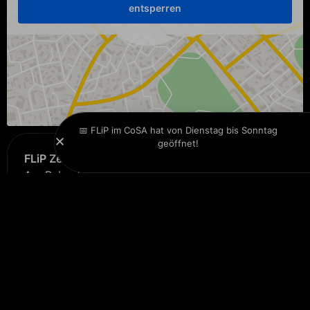
entsperren
📅 FLiP im CoSA hat von Dienstag bis Sonntag
geöffnet!
FLiP Zentrale
Am Belvedere 1
1100 Wien
+00 123 4567 890
here@email.com
Auf der Karte zeigen
FLiP in Wien
Am Belvedere 1
1100 Wien