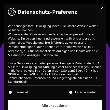
Mit die
Datenschutz-Präferenz
Wir benötigen Ihre Einwilligung, bevor Sie unsere Website weiter
besuchen können.
Wir verwenden Cookies und andere Technologien auf unserer
Website. Einige von ihnen sind essenziell, während andere uns
helfen, diese Website und Ihre Erfahrung zu verbessern.
Personenbezogene Daten können verarbeitet werden (z. B. IP-
Standorte
Adressen), z. B. für personalisierte Anzeigen und Inhalte oder die
Messung von Anzeigen und Inhalten.
Finanzbildung für Kinder und
Einige Services verarbeiten personenbezogene Daten in den USA.
Jugendliche ab 10 Jahren – Mit den vier
Mit Ihrer Einwilligung zur Nutzung dieser Services willigen Sie auch
FLiP Challenges lässt sich dein
in die Verarbeitung Ihrer Daten in den USA gemäß Art. 49 (1) lit. a
GDPR ein. Der EuGH stuft die USA als ein Land mit
Finanzwissen überall spielerisch
unzureichendem Datenschutz und Klagemöglichkeiten nach EU-
verbessern und testen, egal ob in der
Standards ein.
Schule oder gemütlich zu Hause auf der
Es folgt eine Liste der Service-Gruppen, für die eine E
Couch.
Essenziell
Externe Medien
Alle akzeptieren