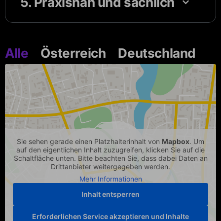
5. Praxisnah und sachlich
Alle
Österreich
Deutschland
Sie sehen gerade einen Platzhalterinhalt von
Mapbox
. Um
auf den eigentlichen Inhalt zuzugreifen, klicken Sie auf die
Schaltfläche unten. Bitte beachten Sie, dass dabei Daten an
Drittanbieter weitergegeben werden.
Mehr Informationen
Inhalt entsperren
Erforderlichen Service akzeptieren und Inhalte