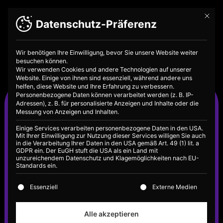
Mit die
Datenschutz-Präferenz
Wir benötigen Ihre Einwilligung, bevor Sie unsere Website weiter
besuchen können.
Wir verwenden Cookies und andere Technologien auf unserer
Website. Einige von ihnen sind essenziell, während andere uns
helfen, diese Website und Ihre Erfahrung zu verbessern.
Lebensmittel-
Personenbezogene Daten können verarbeitet werden (z. B. IP-
Adressen), z. B. für personalisierte Anzeigen und Inhalte oder die
Variable Fixkosten
Messung von Anzeigen und Inhalten.
Einige Services verarbeiten personenbezogene Daten in den USA.
im Alltag
Mit Ihrer Einwilligung zur Nutzung dieser Services willigen Sie auch
in die Verarbeitung Ihrer Daten in den USA gemäß Art. 49 (1) lit. a
GDPR ein. Der EuGH stuft die USA als ein Land mit
unzureichendem Datenschutz und Klagemöglichkeiten nach EU-
Standards ein.
Es folgt eine Liste der Service-Gruppen, für die eine E
Essenziell
Externe Medien
Alle akzeptieren