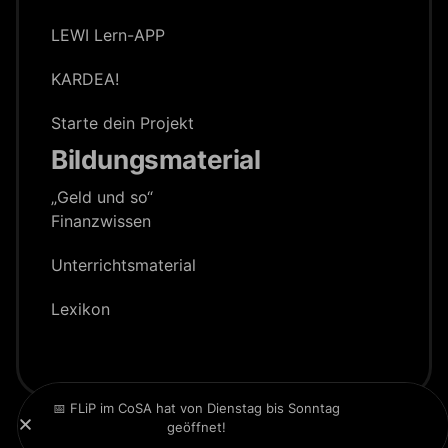
LEWI Lern-APP
KARDEA!
Starte dein Projekt
Bildungsmaterial
„Geld und so“
Finanzwissen
Unterrichts­material
Lexikon
📅 FLiP im CoSA hat von Dienstag bis Sonntag
geöffnet!
Website:
ZEITGEIST
&
ZG Digital