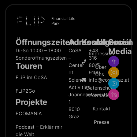
Öffnungszeiten
Adresse
Kontakt
Allgemein
Social
Media
Di-So 10:00 – 18:00
CoSA
+43
Impressum
Sonderöffnungszeiten
–
316
Touren
Center
8017
Über
of
9100
Uns
FLiP im CoSA
Science
info@cosagraz.at
Activities
Datenschutz­
FLiP2Go
Joanneumsviertel
information
Projekte
1
Kontakt
8010
ECOMANIA
Graz
Presse
Podcast – Erklär mir
die Welt