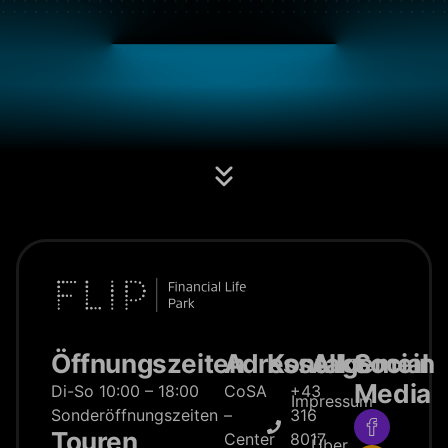
Öffnungszeiten
Adresse
Kontakt
Allgemein
Social
Media
Di-So 10:00 – 18:00
CoSA
+43
Impressum
Sonderöffnungszeiten
–
316
Touren
Center
8017
Über