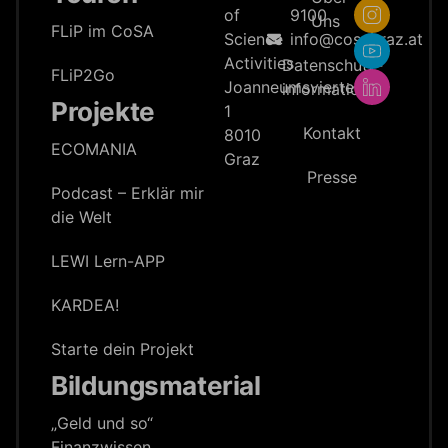
of
9100
Uns
FLiP im CoSA
Science
info@cosagraz.at
Activities
Datenschutz­
FLiP2Go
Joanneumsviertel
information
Projekte
1
Kontakt
8010
ECOMANIA
Graz
Presse
Podcast – Erklär mir
die Welt
LEWI Lern-APP
KARDEA!
Starte dein Projekt
Bildungsmaterial
„Geld und so“
Finanzwissen