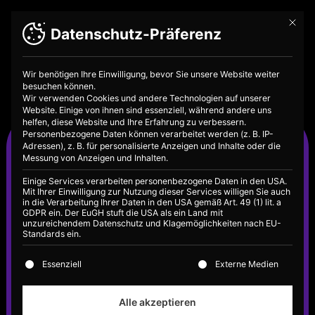
Mit die
Datenschutz-Präferenz
Wir benötigen Ihre Einwilligung, bevor Sie unsere Website weiter
besuchen können.
Wir verwenden Cookies und andere Technologien auf unserer
Website. Einige von ihnen sind essenziell, während andere uns
helfen, diese Website und Ihre Erfahrung zu verbessern.
Funktionen des
Personenbezogene Daten können verarbeitet werden (z. B. IP-
Adressen), z. B. für personalisierte Anzeigen und Inhalte oder die
Geldes
Messung von Anzeigen und Inhalten.
Einige Services verarbeiten personenbezogene Daten in den USA.
Mit Ihrer Einwilligung zur Nutzung dieser Services willigen Sie auch
in die Verarbeitung Ihrer Daten in den USA gemäß Art. 49 (1) lit. a
GDPR ein. Der EuGH stuft die USA als ein Land mit
unzureichendem Datenschutz und Klagemöglichkeiten nach EU-
Standards ein.
Es folgt eine Liste der Service-Gruppen, für die eine E
Essenziell
Externe Medien
Alle akzeptieren